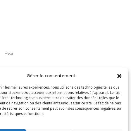
Meta
Connexion
Gérer le consentement
Flux des publications
nir les meilleures expériences, nous utilisons des technologies telles que
pour stocker et/ou accéder aux informations relatives à l'appareil. Le fait
r à ces technologies nous permettra de traiter des données telles que le
Flux des commentaires
 de navigation ou des identifiants uniques sur ce site. Le fait de ne pas
u de retirer son consentement peut avoir des conséquences négatives sur
Site de WordPress-FR
ractéristiques et fonctions.