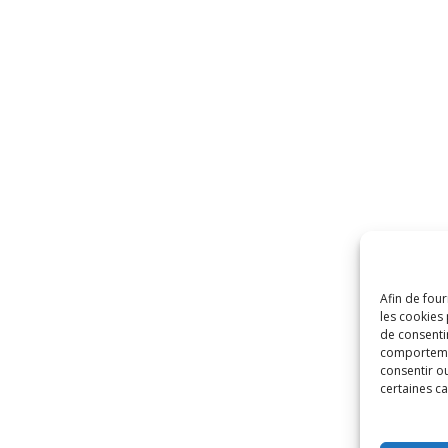
Afin de four
les cookies 
de consenti
comportement
consentir o
certaines ca